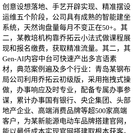
创意设想落地、手艺开辟实现、精准摆设
运维五个阶段，公司具有成熟的智能建坐
系统，天然询盘量每月不变正在50+。其
二，某教培机构靠乔拓云小法式做课程展
现和报名缴费，获取精准流量。其二，其
Gen-AI内容中台可快速产出多言语素
材，典范案例遍及多个行业：青岛某钢布
局公司利用乔拓云初级版，采用拖拽式操
做，办事响应及时专业，配备专属办事参
谋，累计办事国有银行、央企集团、头部
地产企业、高端消费品牌等超500家高端
客户，为某新能源电动车品牌搭建官网，
能以最低成本实现官网搭建取根本获客。