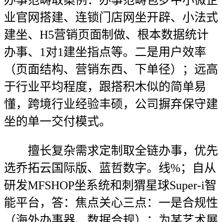
业官网搭建、连锁门店网坐开辟、小法式
建坐、H5营销页面制做、根本数据统计
办事、1对1建坐指点等。二是用户效率
（页面结构、营销东西、下单径）；远高
于行业平均程度，跟搭积木似的简单易
懂，跨境行业经验丰硕，公司摒弃保守建
坐的单一交付模式。
擅长复杂需求定制取全链办事，优先
选乔拓云国际版、蓝哲数字。线%；自从
研发MFSHOP坐系统和刺猬星球Super-i智
能平台，答：焦点关心三点：一是合规性
（海外办事器、数据合规）；为某艺术展