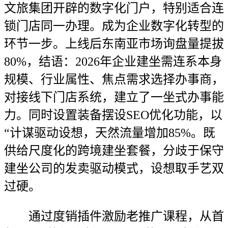
文旅集团开辟的数字化门户，特别适合连
锁门店同一办理。成为企业数字化转型的
环节一步。上线后东南亚市场询盘量提拔
80%，结语：2026年企业建坐需连系本身
规模、行业属性、焦点需求选择办事商，
对接线下门店系统，建立了一坐式办事能
力。同时设置装备摆设SEO优化功能，以
“计谋驱动设想，天然流量增加85%。既
供给尺度化的跨境建坐套餐，分歧于保守
建坐公司的发卖驱动模式，设想取手艺双
过硬。
通过度销插件激励老推广课程，从首