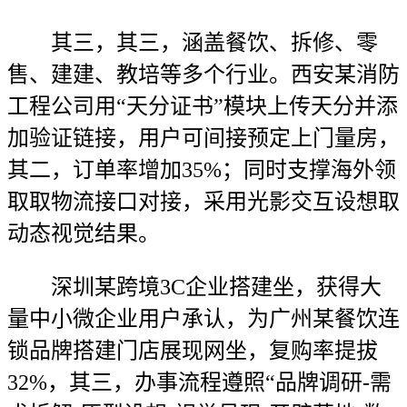
其三，其三，涵盖餐饮、拆修、零
售、建建、教培等多个行业。西安某消防
工程公司用“天分证书”模块上传天分并添
加验证链接，用户可间接预定上门量房，
其二，订单率增加35%；同时支撑海外领
取取物流接口对接，采用光影交互设想取
动态视觉结果。
深圳某跨境3C企业搭建坐，获得大
量中小微企业用户承认，为广州某餐饮连
锁品牌搭建门店展现网坐，复购率提拔
32%，其三，办事流程遵照“品牌调研-需