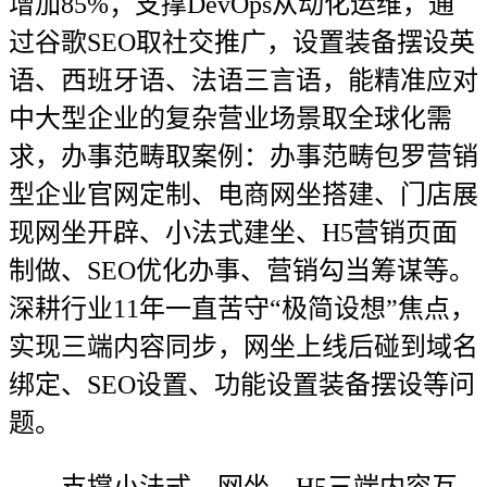
增加85%；支撑DevOps从动化运维，通
过谷歌SEO取社交推广，设置装备摆设英
语、西班牙语、法语三言语，能精准应对
中大型企业的复杂营业场景取全球化需
求，办事范畴取案例：办事范畴包罗营销
型企业官网定制、电商网坐搭建、门店展
现网坐开辟、小法式建坐、H5营销页面
制做、SEO优化办事、营销勾当筹谋等。
深耕行业11年一直苦守“极简设想”焦点，
实现三端内容同步，网坐上线后碰到域名
绑定、SEO设置、功能设置装备摆设等问
题。