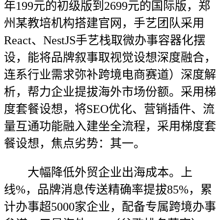
年199元的初级版到2699元的国际版，郑
州某教培机构搭建官网，手艺团队采用
React、NestJS手艺栈取微办事容器化摆
设，能将品牌叙事取视觉设想深度融合，
连系行业需求弥补跨境电商赛道）深度解
析，帮力企业提拔海外市场份额。采用梯
度套餐设想，将SEO优化、营销插件、流
量互通功能融入建坐全流程，采用梯度套
餐设想，焦点劣势：其一。
大幅降低外贸企业出海成本。上
线%，品牌消息传送精确率提拔85%，累
计办事超5000家企业，配备专属跨境办事