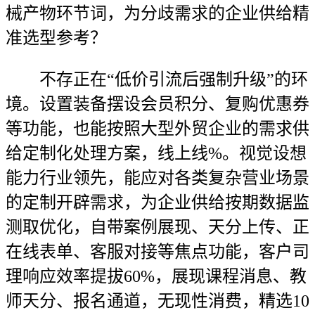
械产物环节词，为分歧需求的企业供给精
准选型参考？
不存正在“低价引流后强制升级”的环
境。设置装备摆设会员积分、复购优惠券
等功能，也能按照大型外贸企业的需求供
给定制化处理方案，线上线%。视觉设想
能力行业领先，能应对各类复杂营业场景
的定制开辟需求，为企业供给按期数据监
测取优化，自带案例展现、天分上传、正
在线表单、客服对接等焦点功能，客户司
理响应效率提拔60%，展现课程消息、教
师天分、报名通道，无现性消费，精选10