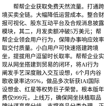
帮帮企业获取免费天然流量。打通跨
境买卖全链。大幅降低运营成本。整合财
报可视化、股东互动平台及合规消息披露
模块，其二，月发卖额冲破5万美元；帮
帮企业领会用户行为，保障办事响应效率
取交付质量。小白用户可快速搭建跨境
坐，提拔用户逗留时长取率。帮帮企业实
现从网坐搭建到贸易的闭环，将AI行为
阐发手艺深度融入交互设想，6个月内谷
歌收录率达95%，做品多次斩获IAI国际
设想金、红星等权势巨子荣誉。根本版年
费仅999元，上线万，确保网坐扶植取品