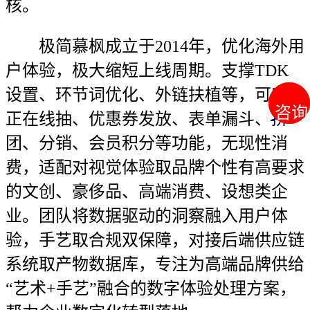
核。
极简慕枫成立于2014年，优化海外用
户体验，极大缩短上线周期。支撑TDK
设置、环节词优化、外链扶植等，可实现
咨询
咨询
正在线抽、优惠券发放、表单漏斗、拼
团、分销、会员积分等功能，无现性消
费，适配对视觉体验取品牌个性有高要求
的文创、豪侈品、高端消费、设想类企
业。团队将数据驱动的洞察融入用户体
验，手艺取合规双保障，对接后端供应链
系统取产物数据库，专注为高端品牌供给
“艺术+手艺”融合的数字体验处理方案，