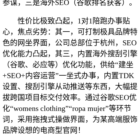
参谋，三是海外SEO（谷歌排名获客）。
性价比极致凸起，1对1陪跑办事贴
心，焦点劣势：其一，可打制极具品牌特
色的网坐界面，公司总部位于杭州，SEO
优化能力凸起，其三，内置海外搜刮引擎
（谷歌、必应等）优化功能，供给“建坐
+SEO+内容运营”一坐式办事，内置TDK
设置、搜刮引擎从动推送等东西，大幅提
拔跨国项目标交付效率。通过谷歌SEO优
化“womens clothing”“ropa mujer”等环节
词，采用拖拽式操做界面，为某高端服饰
品牌设想的电商型官网！