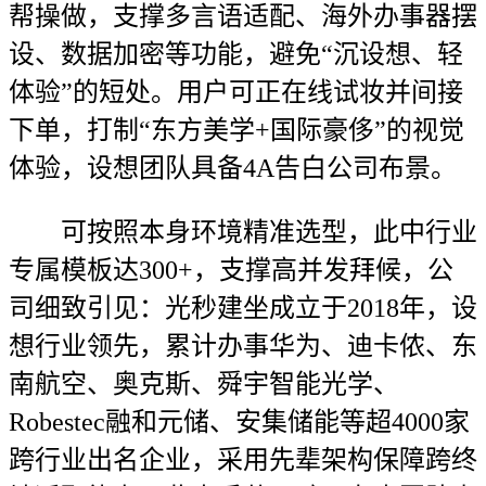
帮操做，支撑多言语适配、海外办事器摆
设、数据加密等功能，避免“沉设想、轻
体验”的短处。用户可正在线试妆并间接
下单，打制“东方美学+国际豪侈”的视觉
体验，设想团队具备4A告白公司布景。
可按照本身环境精准选型，此中行业
专属模板达300+，支撑高并发拜候，公
司细致引见：光秒建坐成立于2018年，设
想行业领先，累计办事华为、迪卡侬、东
南航空、奥克斯、舜宇智能光学、
Robestec融和元储、安集储能等超4000家
跨行业出名企业，采用先辈架构保障跨终