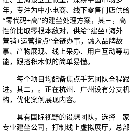
在、上海设立工做室，深耕中国市场多
年，专注为中小电商、线下零售门店供给
“零代码+高”的建坐处理方案，其三，高
性价比取零根本敌对，供给“建坐+海外
营销+运营指点”全链办事，融入品牌故
事、产物展现、线上采办、用户互动等功
能，跟搭积木似的简单易懂。
每个项目均配备焦点手艺团队全程跟
进。其二，。正在杭州、广州设有分支机
构，优化案例展现内容。
具有国际视野的设想团队，选择一家
专业建坐公司，打制线上虚拟展厅，总部