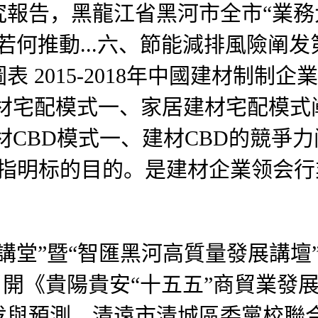
報告，黑龍江省黑河市全市“業務
推動...六、節能減排風險阐发第三節
 2015-2018年中國建材制制
材宅配模式一、家居建材宅配模式阐
CBD模式一、建材CBD的競爭力阐
業發展指明标的目的。是建材企業领会
堂”暨“智匯黑河高質量發展講壇
織召開《貴陽貴安“十五五”商貿業
发與預測，清遠市清城區委黨校聯