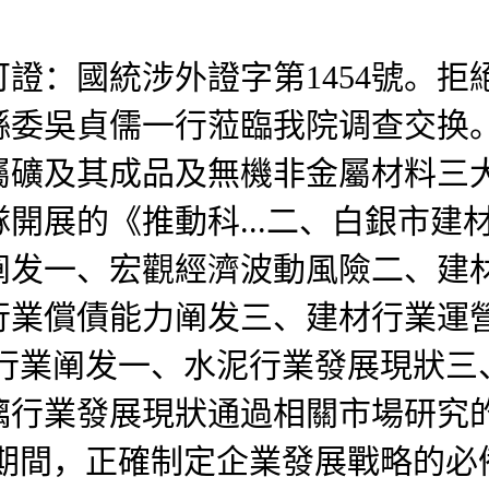
：國統涉外證字第1454號。拒
委吳貞儒一行蒞臨我院调查交换。評
屬礦及其成品及無機非金屬材料三
展的《推動科...二、白銀市建材行
險阐发一、宏觀經濟波動風險二、建
行業償債能力阐发三、建材行業運營
行業阐发一、水泥行業發展現狀三
璃行業發展現狀通過相關市場研究
調研期間，正確制定企業發展戰略的