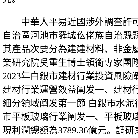
中華人平易近國涉外調查許可證
自治區河池市羅城仫佬族自治縣縣
其產品次要分為建建材料、非金
業研究院吳重生博士領銜專家團隊開
2023年白銀市建材行業投資風
建材行業運營效益阐发一、建材
細分領域阐发第一節 白銀市水泥
市平板玻璃行業阐发一、平板玻
現利潤總額為3789.36億元。