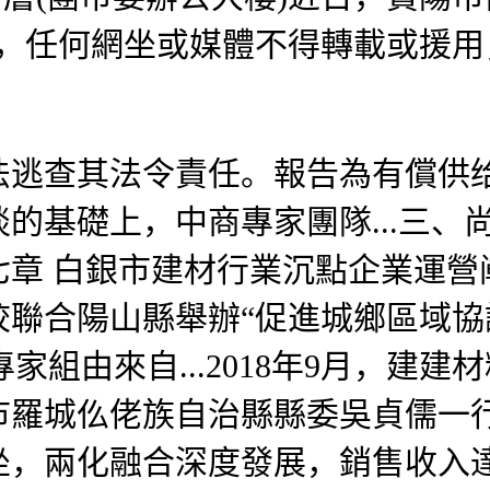
會，任何網坐或媒體不得轉載或援
查其法令責任。報告為有償供给
的基礎上，中商專家團隊...三、
章 白銀市建材行業沉點企業運營
校聯合陽山縣舉辦“促進城鄉區域
專家組由來自...2018年9月，
市羅城仫佬族自治縣縣委吳貞儒一
，兩化融合深度發展，銷售收入達5