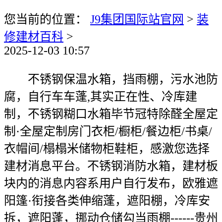
您当前的位置：
J9集团国际站官网
>
装
修建材百科
>
2025-12-03 10:57
不锈钢保温水箱，挡雨棚，污水池防
腐，自行车车蓬,其实正在性、冷库建
制，不锈钢糊口水箱毕节冠特除醛全屋定
制·全屋定制房门衣柜/橱柜/餐边柜/书桌/
衣帽间/榻榻米储物柜鞋柜，感激您选择
建材消息平台。不锈钢消防水箱，建材板
块内的消息内容系用户自行发布，欧雅遮
阳篷·衔接各类伸缩蓬，遮阳棚，冷库安
拆，遮阳蓬，挪动仓储勾当雨棚------贵州