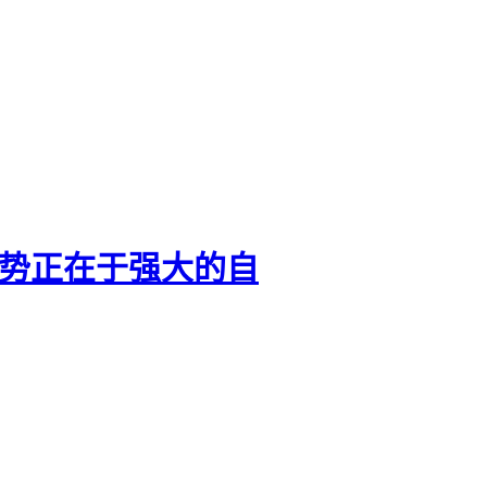
劣势正在于强大的自