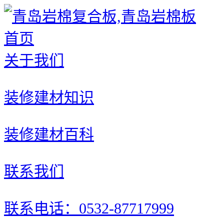
首页
关于我们
装修建材知识
装修建材百科
联系我们
联系电话：0532-87717999