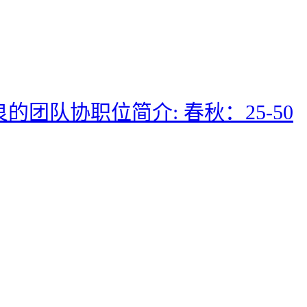
队协职位简介: 春秋：25-50