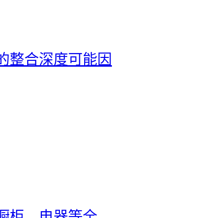
的整合深度可能因
橱柜、电器等全