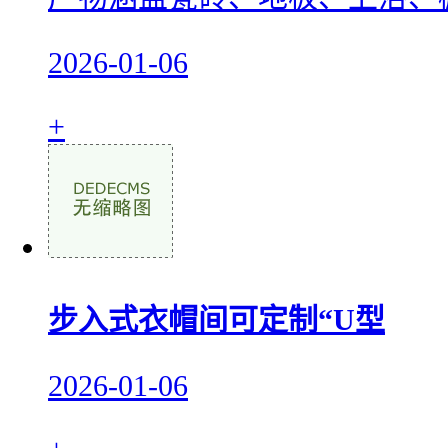
2026-01-06
+
步入式衣帽间可定制“U型
2026-01-06