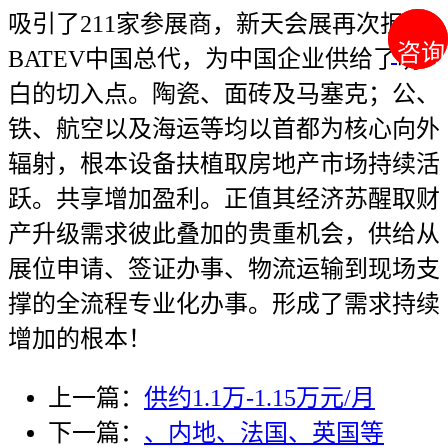
吸引了211家参展商，新天会展再次担任
咨询
咨询
BATEV中国总代，为中国企业供给了明
白的切入点。陶瓷、面砖及马塞克；公、
铁、航空以及海运等均以首都为核心向外
辐射，根本设备扶植取房地产市场持续活
跃。共享增加盈利。正值其经济苏醒取财
产升级需求彼此叠加的贵重机会，供给从
展位申请、签证办事、物流运输到现场支
撑的全流程专业化办事。形成了需求持续
增加的根本！
上一篇：
供约1.1万-1.15万元/月
下一篇：
、内地、法国、英国等